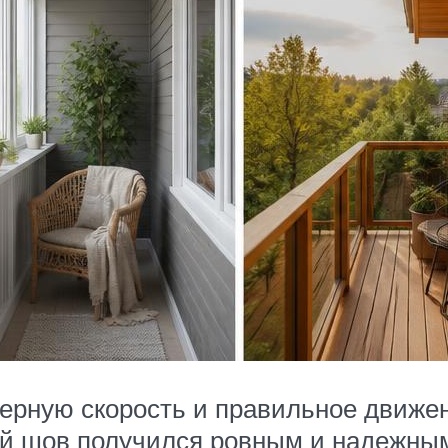
мерную скорость и правильное движен
ый шов получился ровным и надежным