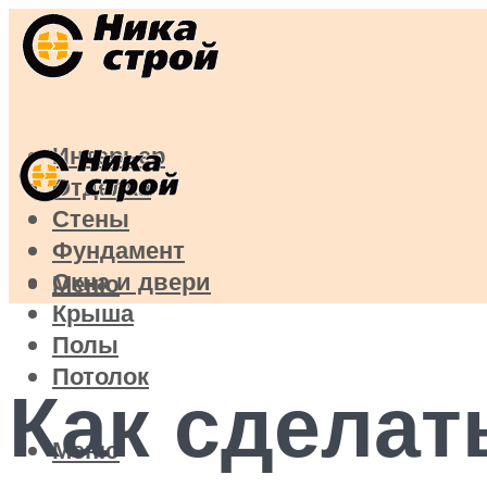
Интерьер
Отделка
Стены
Фундамент
Окна и двери
Меню
Крыша
Полы
Потолок
Как сделат
Меню