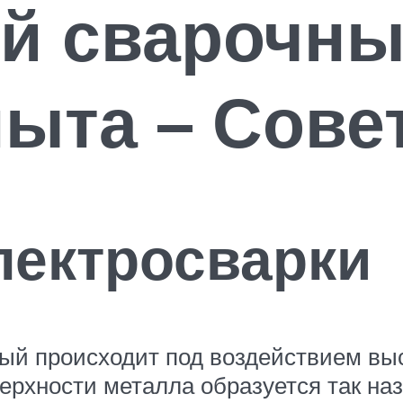
й сварочны
пыта – Сове
лектросварки
рый происходит под воздействием вы
верхности металла образуется так на