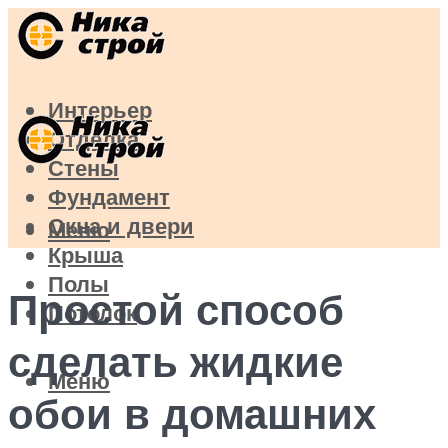
Интерьер
Отделка
Стены
Фундамент
Окна и двери
Меню
Крыша
Полы
Простой способ
Потолок
сделать жидкие
Меню
обои в домашних