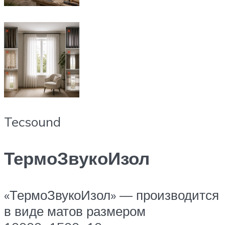
Tecsound
ТермоЗвукоИзол
«ТермоЗвукоИзол» — производится
в виде матов размером