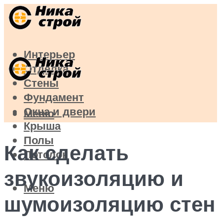
Интерьер
Отделка
Стены
Фундамент
Окна и двери
Меню
Крыша
Полы
Как сделать
Потолок
звукоизоляцию и
Меню
шумоизоляцию стен