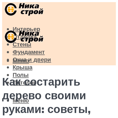
Интерьер
Отделка
Стены
Фундамент
Окна и двери
Меню
Крыша
Полы
Как состарить
Потолок
дерево своими
Меню
руками: советы,