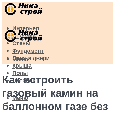
Интерьер
Отделка
Стены
Фундамент
Окна и двери
Меню
Крыша
Полы
Как встроить
Потолок
газовый камин на
Меню
баллонном газе без