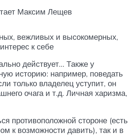
читает Максим Лещев
жных, вежливых и высокомерных,
интерес к себе
ально действует… Также у
ную историю: например, поведать
сли только владелец уступит, он
него очага и т.д. Личная харизма,
ься противоположной стороне (есть
м к возможности давить), так и в