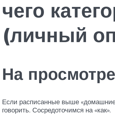
чего катег
(личный о
На просмотр
Если расписанные выше «домашние з
говорить. Сосредоточимся на «как».