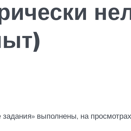
орически не
пыт)
е
адания» выполнены, на просмотрах у