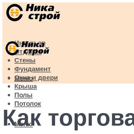
Интерьер
Отделка
Стены
Фундамент
Окна и двери
Меню
Крыша
Полы
Потолок
Как торгов
Меню