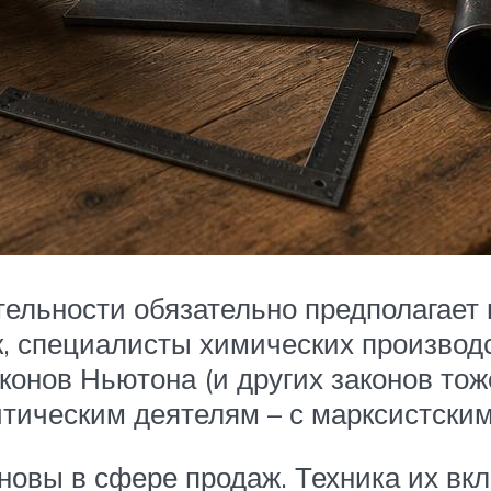
тельности обязательно предполагает
к, специалисты химических производ
конов Ньютона (и других законов то
тическим деятелям – с марксистским
вы в сфере продаж. Техника их вкл