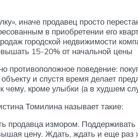
лку», иначе продавец просто перест
ресованным в приобретении его квар
родаж городской недвижимости компан
ревышать 15-20% от начальной цены
о противоположное поведение: покуп
к объекту и спустя время делает пре
к чему, кроме улыбки (а в худшем слу
истина Томилина называет такие:
ть продавца измором. Поддерживать 
ышая цену. Ждать, ждать и еще раз 