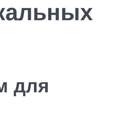
икальных
м для