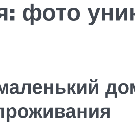
я: фото ун
маленький до
 проживания