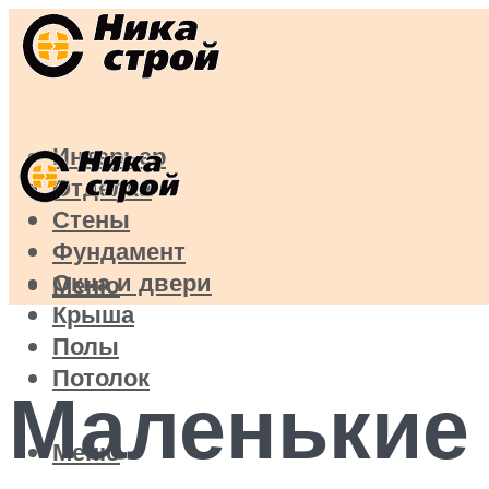
Интерьер
Отделка
Стены
Фундамент
Окна и двери
Меню
Крыша
Полы
Потолок
Маленькие 
Меню