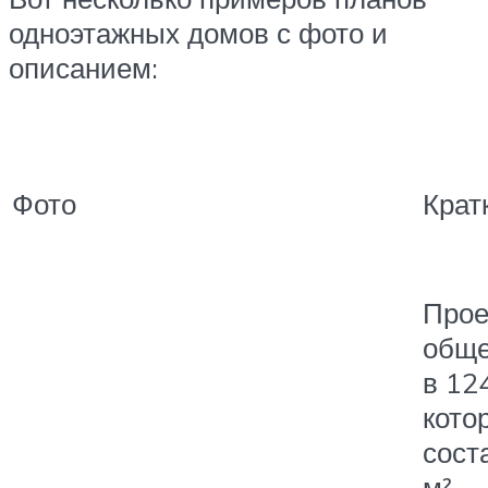
одноэтажных домов с фото и
описанием:
Фото
Крат
Прое
общ
в 124
кото
сост
м².