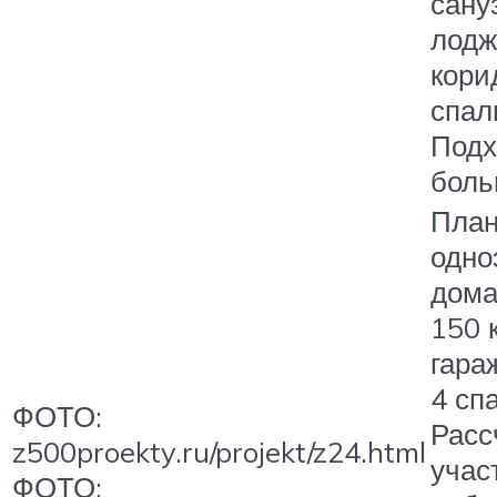
сану
лодж
кори
спал
Подх
боль
План
одно
дома
150 к
гара
4 сп
ФОТО:
Расс
z500proekty.ru/projekt/z24.html
учас
ФОТО: