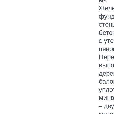
Желе
фунд
стен
бето
с ут
пено
Пере
выпо
дере
бало
упло
минв
– дв
мета