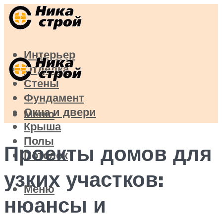
Интерьер
Отделка
Стены
Фундамент
Окна и двери
Меню
Крыша
Полы
Проекты домов для
Потолок
узких участков:
Меню
нюансы и