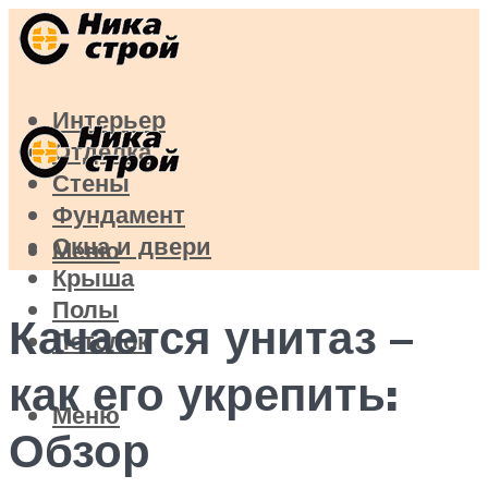
Интерьер
Отделка
Стены
Фундамент
Окна и двери
Меню
Крыша
Полы
Качается унитаз –
Потолок
как его укрепить:
Меню
Обзор