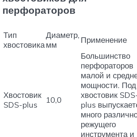
перфораторов
Тип
Диаметр,
Применение
хвостовика
мм
Большинство
перфораторов
малой и средн
мощности. Под
Хвостовик
хвостовик SDS
10,0
SDS-plus
plus выпускает
много различно
режущего
инструмента и