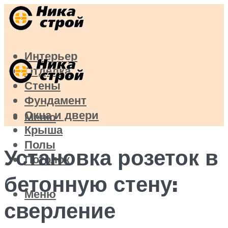
Интерьер
Отделка
Стены
Фундамент
Окна и двери
Меню
Крыша
Полы
Установка розеток в
Потолок
бетонную стену:
Меню
сверление