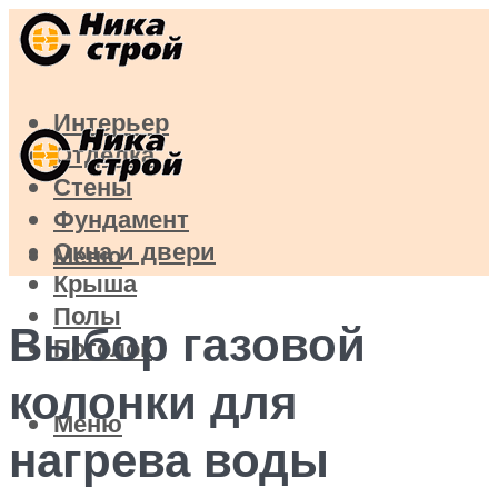
Интерьер
Отделка
Стены
Фундамент
Окна и двери
Меню
Крыша
Полы
Выбор газовой
Потолок
колонки для
Меню
нагрева воды