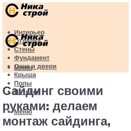
Интерьер
Отделка
Стены
Фундамент
Окна и двери
Меню
Крыша
Полы
Сайдинг своими
Потолок
руками: делаем
Меню
монтаж сайдинга,