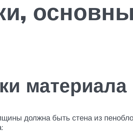
ки, основн
ки материала
лщины должна быть стена из пенобло
: