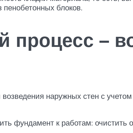
з пенобетонных блоков.
й процесс – в
я возведения наружных стен с учето
ть фундамент к работам: очистить о