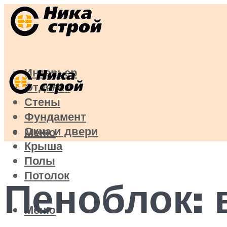
Интерьер
Отделка
Стены
Фундамент
Окна и двери
Меню
Крыша
Полы
Потолок
Пеноблок: 
Меню