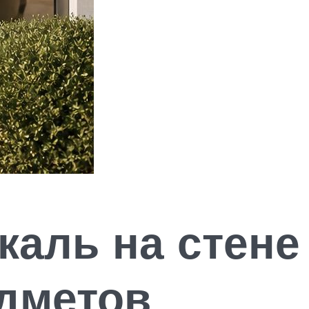
каль на стене
дметов