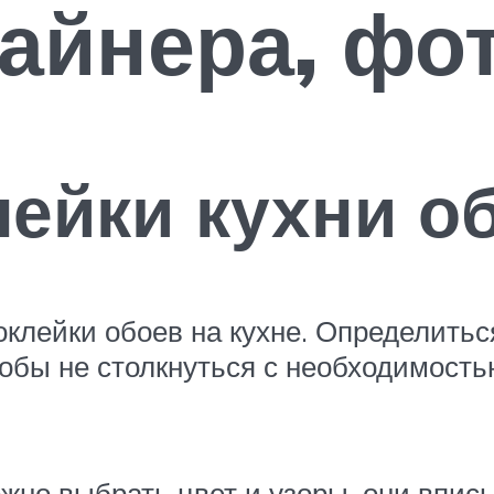
айнера, фо
ейки кухни о
клейки обоев на кухне. Определиться
тобы не столкнуться с необходимость
жно выбрать цвет и узоры, они впис