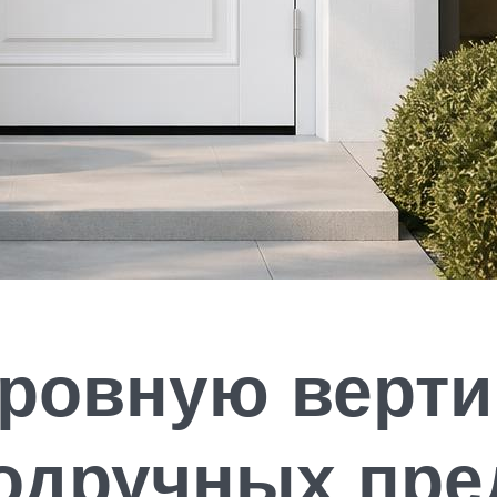
 ровную верти
одручных пре