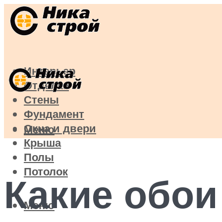
Интерьер
Отделка
Стены
Фундамент
Окна и двери
Меню
Крыша
Полы
Потолок
Какие обои
Меню