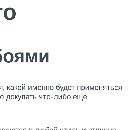
то
боями
, какой именно будет применяться,
ю докупать что-либо еще.
ываются в любой стиль и отлично