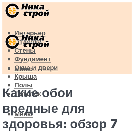
Интерьер
Отделка
Стены
Фундамент
Окна и двери
Меню
Крыша
Полы
Какие обои
Потолок
вредные для
Меню
здоровья: обзор 7