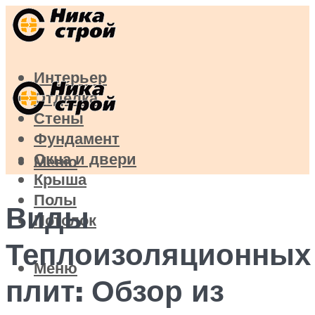
Интерьер
Отделка
Стены
Фундамент
Окна и двери
Меню
Крыша
Полы
Виды
Потолок
Теплоизоляционных
Меню
плит: Обзор из