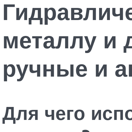
Гидравлич
металлу и 
ручные и а
Для чего исп