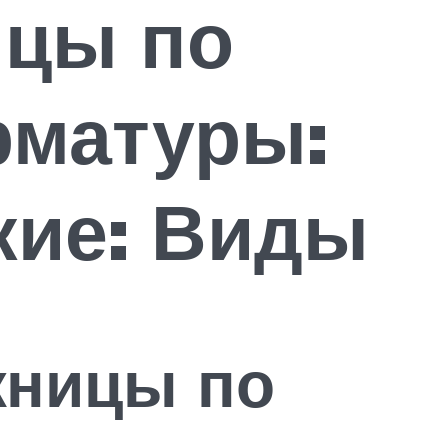
ицы по
рматуры:
кие: Виды
жницы по