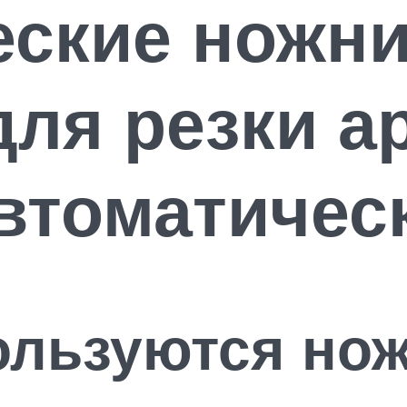
еские ножн
для резки а
втоматичес
ользуются но