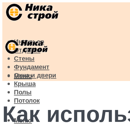
Интерьер
Отделка
Стены
Фундамент
Окна и двери
Меню
Крыша
Полы
Потолок
Как исполь
Меню