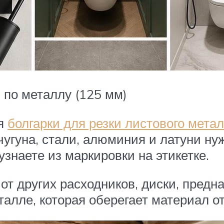
 по металлу (125 мм)
ля
болгарки для резки листового мета
 чугуна, стали, алюминия и латуни 
узнаете из маркировки на этикетке.
от других расходников, диски, предн
алле, которая оберегает материал от