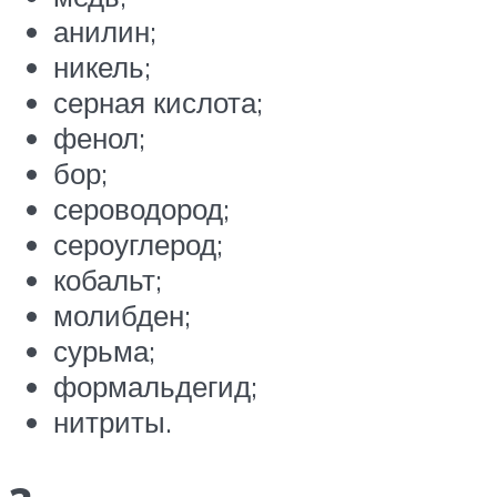
анилин;
никель;
серная кислота;
фенол;
бор;
сероводород;
сероуглерод;
кобальт;
молибден;
сурьма;
формальдегид;
нитриты.