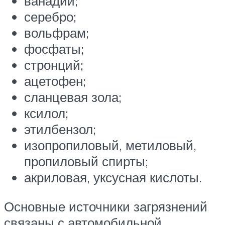
ванадий;
серебро;
вольфрам;
фосфаты;
стронций;
ацетофен;
сланцевая зола;
ксилол;
этилбензол;
изопропиловый, метиловый,
пропиловый спирты;
акриловая, уксусная кислоты.
Основные источники загрязнений
связаны с автомобильной,