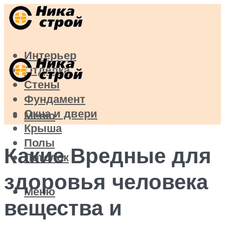
Интерьер
Отделка
Стены
Фундамент
Окна и двери
Меню
Крыша
Полы
Какие Вредные для
Потолок
здоровья человека
Меню
вещества и