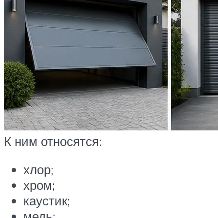
К ним относятся:
хлор;
хром;
каустик;
медь;