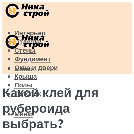
Интерьер
Отделка
Стены
Фундамент
Окна и двери
Меню
Крыша
Полы
Какой клей для
Потолок
рубероида
Меню
выбрать?