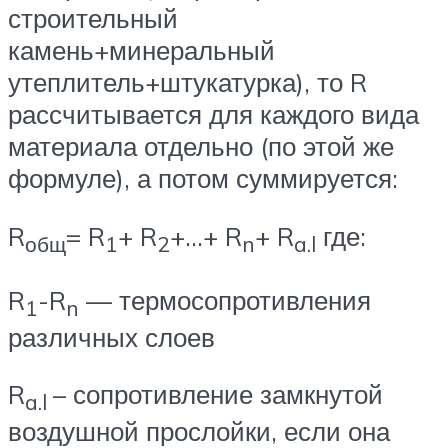
строительный
камень+минеральный
утеплитель+штукатурка), то R
рассчитывается для каждого вида
материала отдельно (по этой же
формуле), а потом суммируется:
R
= R
+ R
+…+ R
+ R
где:
общ
1
2
n
a.l
R
-R
— термосопротивления
1
n
различных слоев
R
– сопротивление замкнутой
a.l
воздушной прослойки, если она