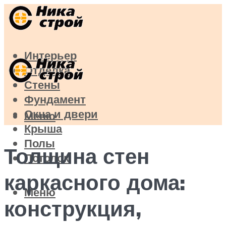
Интерьер
Отделка
Стены
Фундамент
Окна и двери
Меню
Крыша
Полы
Толщина стен
Потолок
каркасного дома:
Меню
конструкция,