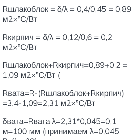
Rшлакоблок = δ/λ = 0,4/0,45 = 0,89
м2×°С/Вт
Rкирпич = δ/λ = 0,12/0,6 = 0,2
м2×°С/Вт
Rшлакоблок+Rкирпич=0,89+0,2 =
1,09 м2×°С/Вт (
Rвата=R-(Rшлакоблок+Rкирпич)
=3.4-1,09=2,31 м2×°С/Вт
δвата=Rвата·λ=2,31*0,045=0,1
м=100 мм (принимаем λ=0,045