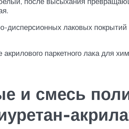
о-белый, после высыхания превращаю
ая.
о-дисперсионных лаковых покрытий 
е акрилового паркетного лака для хи
е и смесь поли
лиуретан-акрил