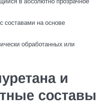
щийся в абсолютно прозрачное
с составами на основе
мически обработанных или
уретана и
атные составы