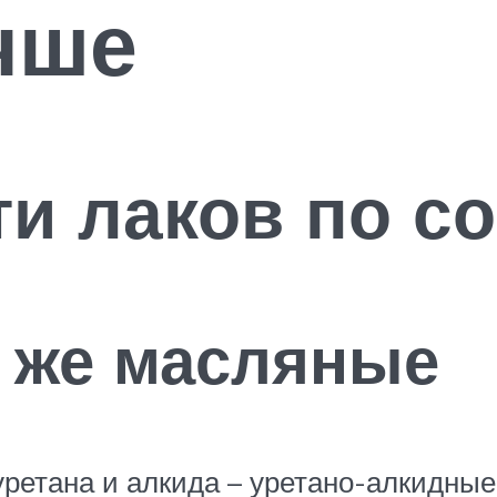
чше
и лаков по со
 же масляные
уретана и алкида – уретано-алкидны