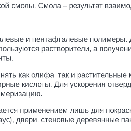
кой смолы. Смола – результат взаим
алевые и пентафталевые полимеры. 
пользуются растворители, а получен
нты.
ять как олифа, так и растительные 
рные кислоты. Для ускорения отвер
имеризацию.
ется применением лишь для покраски
аус), двери, стеновые деревянные пан