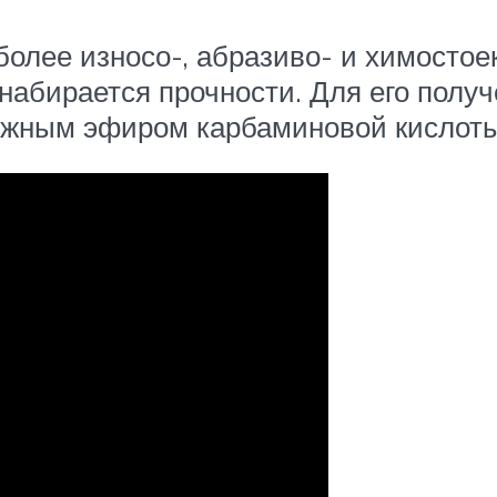
олее износо-, абразиво- и химостоек
набирается прочности. Для его полу
ожным эфиром карбаминовой кислоты