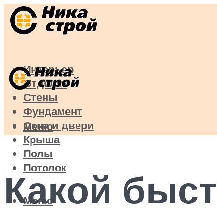
Интерьер
Отделка
Стены
Фундамент
Окна и двери
Меню
Крыша
Полы
Потолок
Какой быст
Меню