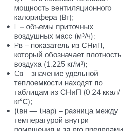
мощность вентиляционного
калорифера (Вт);
L – объемы приточных
воздушных масс (м³/ч);
Pв – показатель из СНиП,
который обозначает плотность
воздуха (1,225 кг/м³);
Cв – значение удельной
теплоемкости находят по
таблицам из СНиП (0,24 ккал/
кг°С);
(tвн — tнар) – разница между
температурой внутри
помещения и за его пределами