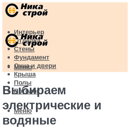
Интерьер
Отделка
Стены
Фундамент
Окна и двери
Меню
Крыша
Полы
Выбираем
Потолок
электрические и
Меню
водяные