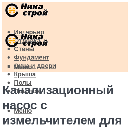
Интерьер
Отделка
Стены
Фундамент
Окна и двери
Меню
Крыша
Полы
Канализационный
Потолок
насос с
Меню
измельчителем для