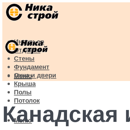
Интерьер
Отделка
Стены
Фундамент
Окна и двери
Меню
Крыша
Полы
Потолок
Канадская 
Меню