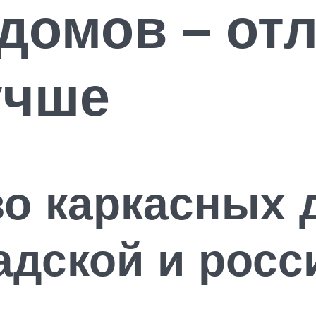
домов – отл
учше
о каркасных 
адской и росс