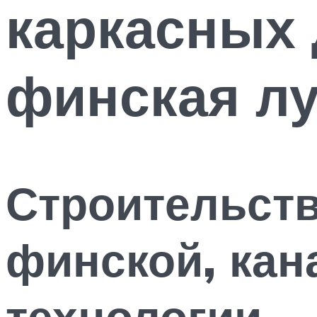
каркасных 
финская л
Строительств
финской, кан
технологии