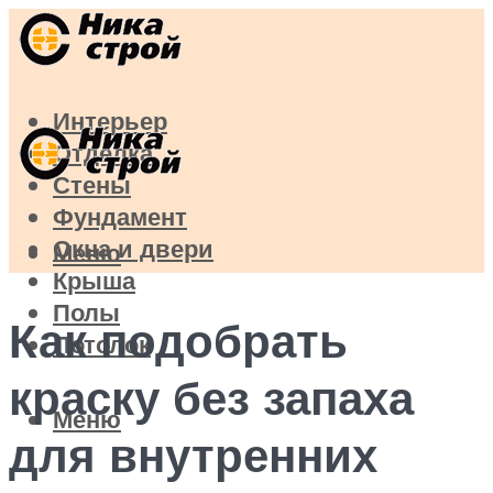
Интерьер
Отделка
Стены
Фундамент
Окна и двери
Меню
Крыша
Полы
Как подобрать
Потолок
краску без запаха
Меню
для внутренних