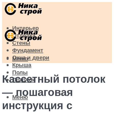
Интерьер
Отделка
Стены
Фундамент
Окна и двери
Меню
Крыша
Полы
Кассетный потолок
Потолок
— пошаговая
Меню
инструкция с