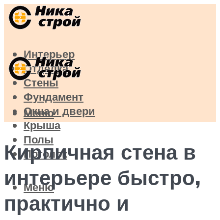
Интерьер
Отделка
Стены
Фундамент
Окна и двери
Меню
Крыша
Полы
Кирпичная стена в
Потолок
интерьере быстро,
Меню
практично и