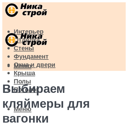
Интерьер
Отделка
Стены
Фундамент
Окна и двери
Меню
Крыша
Полы
Выбираем
Потолок
кляймеры для
Меню
вагонки