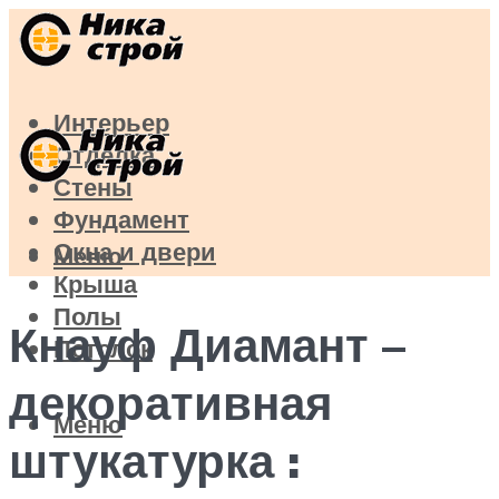
Интерьер
Отделка
Стены
Фундамент
Окна и двери
Меню
Крыша
Полы
Кнауф Диамант –
Потолок
декоративная
Меню
штукатурка :