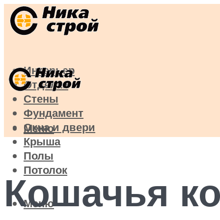
Интерьер
Отделка
Стены
Фундамент
Окна и двери
Меню
Крыша
Полы
Потолок
Кошачья ко
Меню