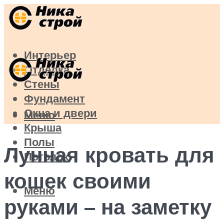
Интерьер
Отделка
Стены
Фундамент
Окна и двери
Меню
Крыша
Полы
Лунная кровать для
Потолок
кошек своими
Меню
руками – на заметку