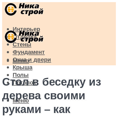
Интерьер
Отделка
Стены
Фундамент
Окна и двери
Меню
Крыша
Полы
Стол в беседку из
Потолок
дерева своими
Меню
руками – как