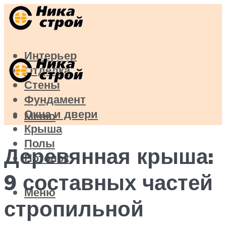
Интерьер
Отделка
Стены
Фундамент
Окна и двери
Меню
Крыша
Полы
Деревянная крыша:
Потолок
9 составных частей
Меню
стропильной