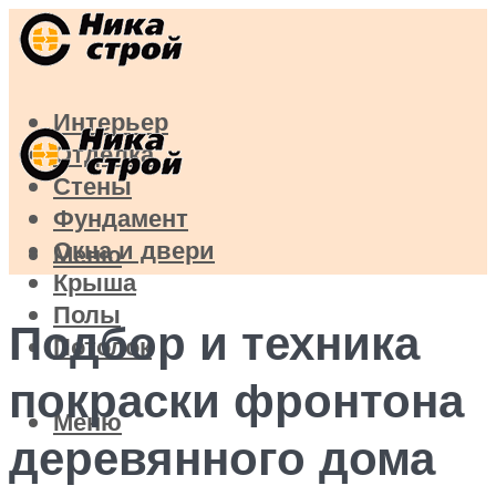
Интерьер
Отделка
Стены
Фундамент
Окна и двери
Меню
Крыша
Полы
Подбор и техника
Потолок
покраски фронтона
Меню
деревянного дома