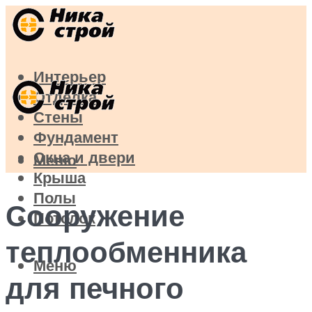
Интерьер
Отделка
Стены
Фундамент
Окна и двери
Меню
Крыша
Полы
Сооружение
Потолок
теплообменника
Меню
для печного