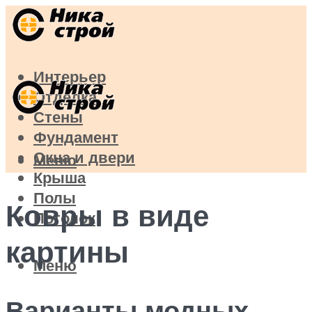
Интерьер
Отделка
Стены
Фундамент
Окна и двери
Меню
Крыша
Полы
Ковры в виде
Потолок
картины
Меню
Варианты модных