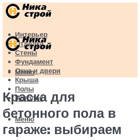
Интерьер
Отделка
Стены
Фундамент
Окна и двери
Меню
Крыша
Полы
Краска для
Потолок
бетонного пола в
Меню
гараже: выбираем