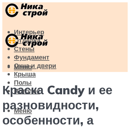
Интерьер
Отделка
Стены
Фундамент
Окна и двери
Меню
Крыша
Полы
Краска Candy и ее
Потолок
разновидности,
Меню
особенности, а