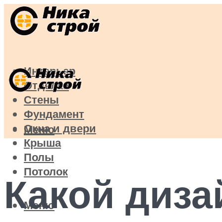
Интерьер
Отделка
Стены
Фундамент
Окна и двери
Меню
Крыша
Полы
Потолок
Какой диза
Меню