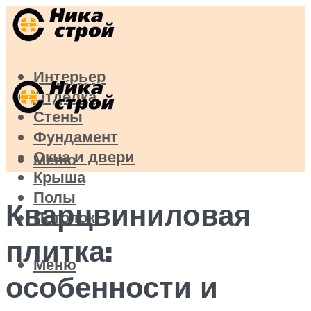
Интерьер
Отделка
Стены
Фундамент
Окна и двери
Меню
Крыша
Полы
Кварцвиниловая
Потолок
плитка:
Меню
особенности и