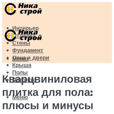
Интерьер
Отделка
Стены
Фундамент
Окна и двери
Меню
Крыша
Полы
Кварцвиниловая
Потолок
плитка для пола:
Меню
плюсы и минусы