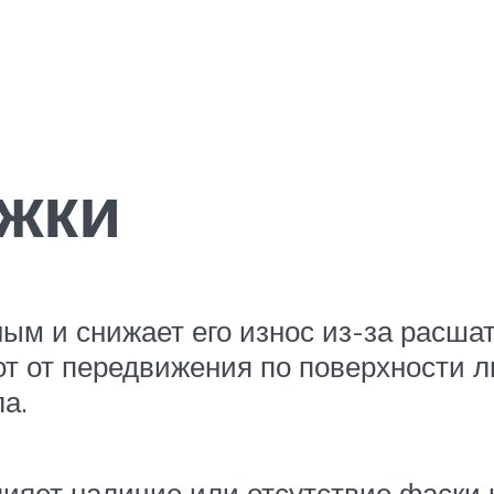
жки
ым и снижает его износ из-за расша
от от передвижения по поверхности л
а.
яет наличие или отсутствие фаски н