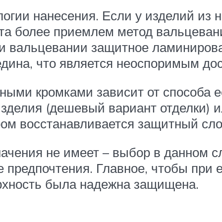
логии нанесения. Если у изделий из
та более приемлем метод вальцеван
ри вальцевании защитное ламинирова
редина, что является неоспоримым до
ными кромками зависит от способа е
изделия (дешевый вариант отделки) 
ором восстанавливается защитный сл
начения не имеет – выбор в данном с
е предпочтения. Главное, чтобы при
ерхность была надежна защищена.