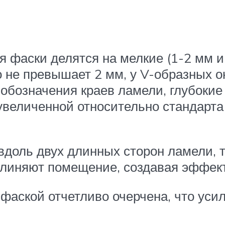
 фаски делятся на мелкие (1-2 мм и
не превышает 2 мм, у V-образных он
обозначения краев ламели, глубокие
увеличенной относительно стандарта
вдоль двух длинных сторон ламели, т
длиняют помещение, создавая эффект
фаской отчетливо очерчена, что уси