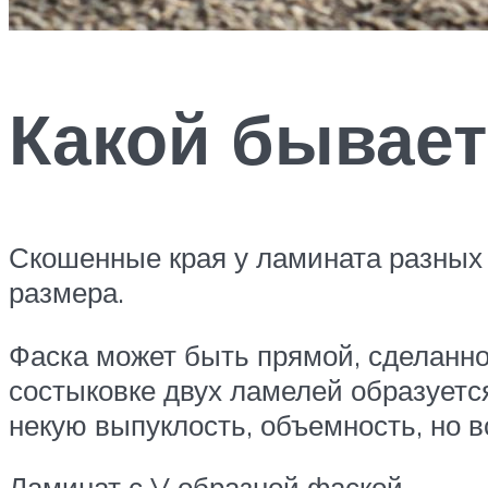
Какой бывает
Скошенные края у ламината разных 
размера.
Фаска может быть прямой, сделанной
состыковке двух ламелей образуется
некую выпуклость, объемность, но в
Ламинат с V образной фаской.