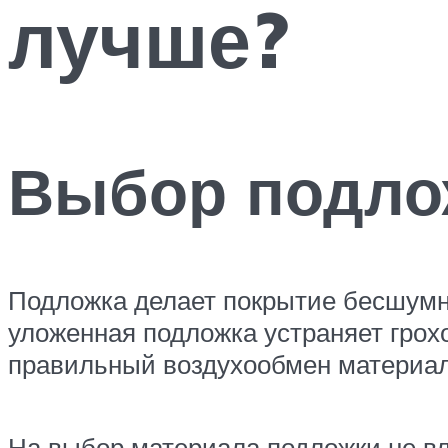
лучше?
Выбор подло
Подложка делает покрытие бесшумн
уложенная подложка устраняет грох
правильный воздухообмен материал
На выбор материала подложки не вли