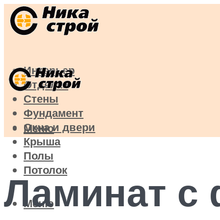
Интерьер
Отделка
Стены
Фундамент
Окна и двери
Меню
Крыша
Полы
Потолок
Ламинат с 
Меню