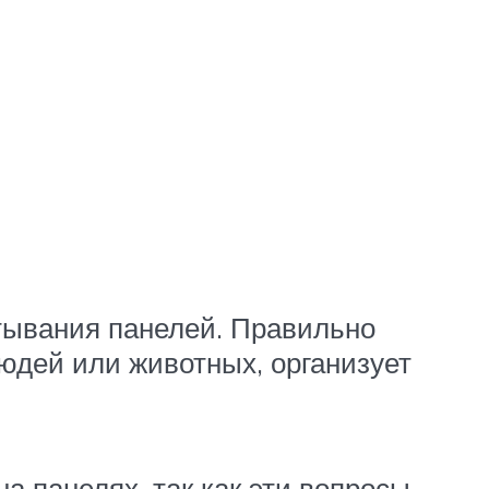
тывания панелей. Правильно
юдей или животных, организует
а панелях, так как эти вопросы