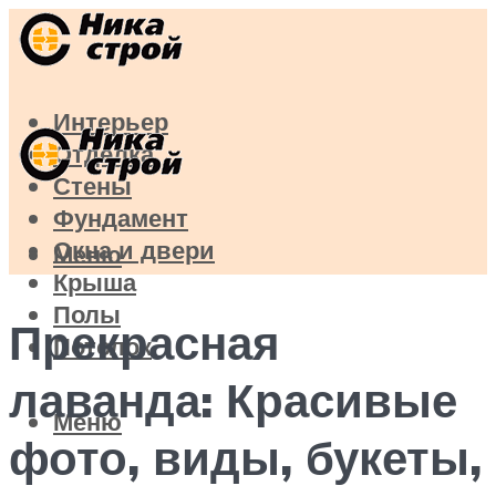
Интерьер
Отделка
Стены
Фундамент
Окна и двери
Меню
Крыша
Полы
Прекрасная
Потолок
лаванда: Красивые
Меню
фото, виды, букеты,