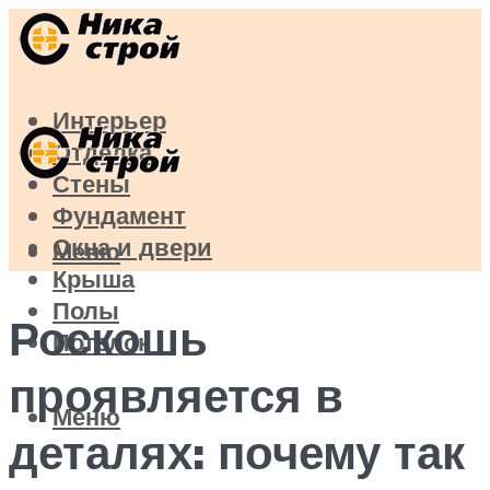
Интерьер
Отделка
Стены
Фундамент
Окна и двери
Меню
Крыша
Полы
Роскошь
Потолок
проявляется в
Меню
деталях: почему так