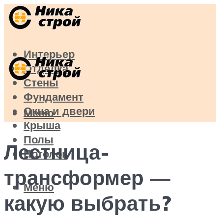
Интерьер
Отделка
Стены
Фундамент
Окна и двери
Меню
Крыша
Полы
Лестница-
Потолок
трансформер —
Меню
какую выбрать?