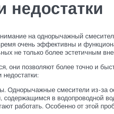
и недостатки
имание на однорычажный смеситель, 
е время очень эффективны и функцио
ьных не только более эстетичным в
ся, они позволяют более точно и быс
и недостатки:
ды. Однорычажные смесители из-за о
, содержащимся в водопроводной воде
стают работать. Особенно от этой пр