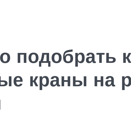
о подобрать 
ые краны на р
ы