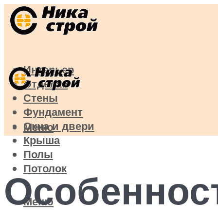
Интерьер
Отделка
Стены
Фундамент
Окна и двери
Меню
Крыша
Полы
Потолок
Особеннос
Меню