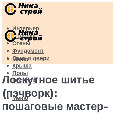
Интерьер
Отделка
Стены
Фундамент
Окна и двери
Меню
Крыша
Полы
Лоскутное шитье
Потолок
(пэчворк):
Меню
пошаговые мастер-