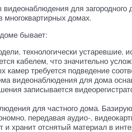
 видеонаблюдения для загородного д
в многоквартирных домах.
доме бывает:
ели, технологически устаревшие, ис
тся кабелем, что значительно услож
 камер требуется подведение соотв
ема видеонаблюдения для дома оснащ
ешения записывается видеорегистрат
юдения для частного дома. Базируют
номно, передавая аудио-, видеокарти
 и хранит отснятый материал в инте