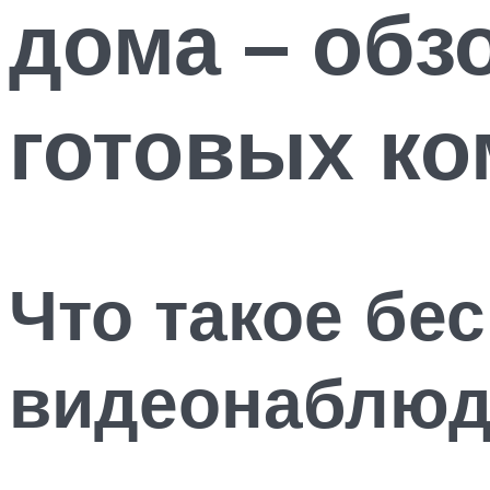
дома – обз
готовых ко
Что такое бе
видеонаблюд