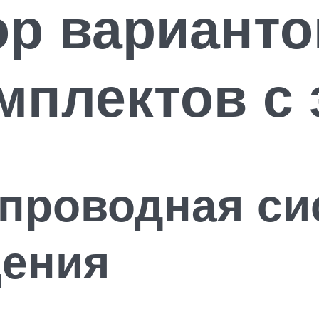
ор варианто
мплектов с
спроводная си
ения