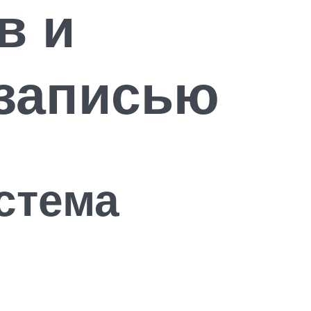
в и
 записью
стема