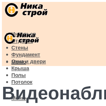
Интерьер
Отделка
Стены
Фундамент
Окна и двери
Меню
Крыша
Полы
Потолок
Видеонабл
Меню