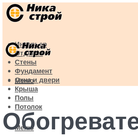
Интерьер
Отделка
Стены
Фундамент
Окна и двери
Меню
Крыша
Полы
Потолок
Обогревате
Меню