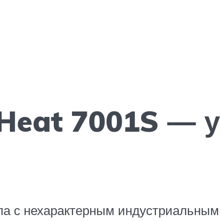
eat 7001S — у
па с нехарактерным индустриальным 