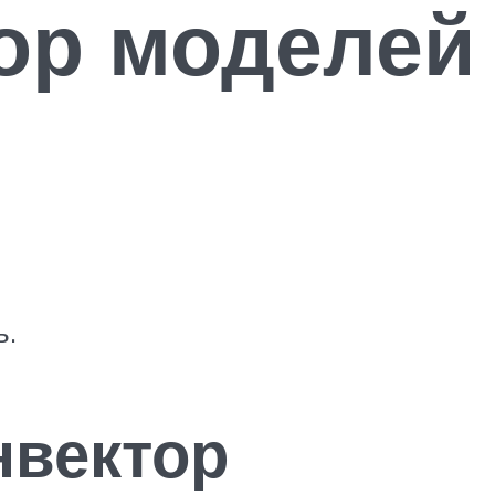
зор моделей
ь.
нвектор