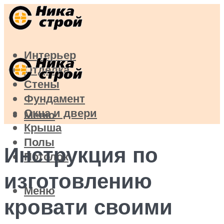
Интерьер
Отделка
Стены
Фундамент
Окна и двери
Меню
Крыша
Полы
Инструкция по
Потолок
изготовлению
Меню
кровати своими